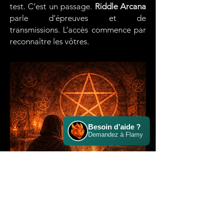
test.
C’est un passage.
Riddle Arcana
parle d’épreuves et de
transmissions.
L’accès commence par
reconnaître les vôtres.